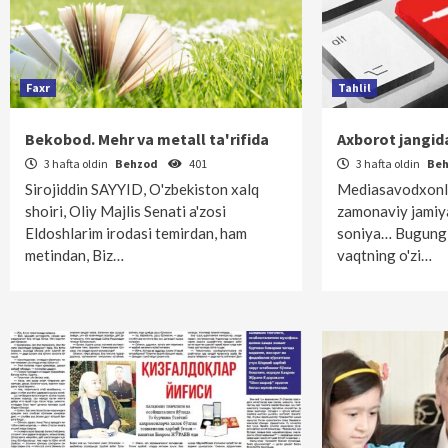
Faxr
Tahlil
Bekobod. Mehr va metall ta'rifida
Axborot jangid
3 hafta oldin
Behzod
401
3 hafta oldin
Be
Sirojiddin SAYYID, O'zbekiston xalq
Mediasavodxonli
shoiri, Oliy Majlis Senati a'zosi
zamonaviy jamiya
Eldoshlarim irodasi temirdan, ham
soniya… Bugungi
metindan, Biz…
vaqtning o'zi…