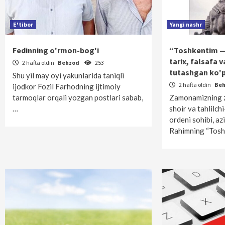
E'tibor
Yangi nashr
Fedinning o'rmon-bog'i
“Toshkentim — 
tarix, falsafa v
2 hafta oldin
Behzod
253
tutashgan ko'p
Shu yil may oyi yakunlarida taniqli
2 hafta oldin
Be
ijodkor Fozil Farhodning ijtimoiy
tarmoqlar orqali yozgan postlari sabab,
Zamonamizning za
…
shoir va tahlilchi
ordeni sohibi, a
Rahimning “Tos