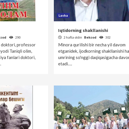
Lavha
Iqtidorning shakllanishi
hzod
290
2 hafta oldin
Behzod
302
i doktori, professor
Minora qurilishi bir necha yil davom
odi Taniqli olim,
etganidek, ijodkorning shakllanishi h
giya fanlari doktori,
umrining so'nggi daqiqasigacha dav
…
etadi….