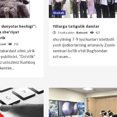
Shukuh
dunyolar beshigi”:
Yillarga tatigulik damlar
a she'riyat
3 hafta oldin
Behzod
427
rik
shu yilning 7-9 iyul kunlari iste'dodli
hzod
252
yosh ijodkorlarning an'anaviy Zomin
bardast olimi, yirik
seminari bo'lib o'tdi Bog'bondan
-publitsist, “Do'stlik”
so'rasam…
ziz ustozimiz Xushboq
hkentim…