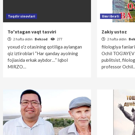
Taqdir sinovlari
Umr ibrati
To'xtagan vaqt tasviri
Zakiy ustoz
2 hafta oldin
Behzod
277
2 hafta oldin
Be
yoxud o'z otasining qotiliga aylangan
filologiya fanlar
qiz iztiroblari “Har qanday ayolning
Ochil TOG'AYEV y
fojiasida erkak aybdor…” Iqbol
publitsist, filolo
MIRZO…
professor Ochil