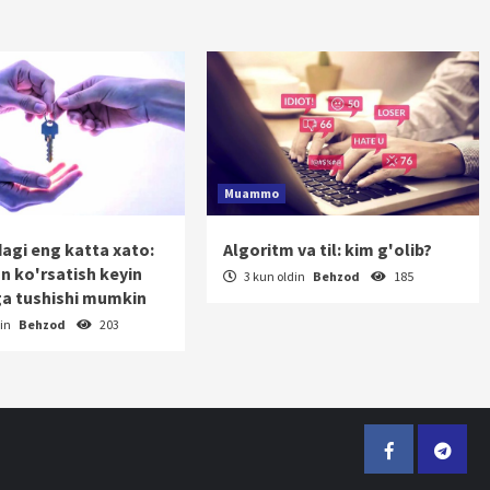
Muammo
dagi eng katta xato:
Algoritm va til: kim g'olib?
on ko'rsatish keyin
3 kun oldin
Behzod
185
a tushishi mumkin
din
Behzod
203
Facebook
Telegr