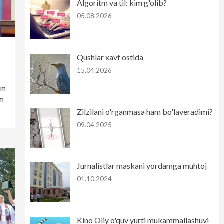
Algoritm va til: kim g'olib?
05.08.2026
Qushlar xavf ostida
15.04.2026
am
om
Zilzilani o'rganmasa ham bo'laveradimi?
09.04.2025
Jurnalistlar maskani yordamga muhtoj
01.10.2024
Kino Oliy o'quv yurti mukammallashuvi