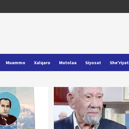
Muammo
Xalqaro
Mutolaa
Siyosat
She'riyat