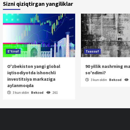
Sizni qiziqtirgan yangiliklar
harakatlanis
E'tirof
Taassuf
O'zbekiston yangi global
90 yillik nashrning m
iqtisodiyotda ishonchli
so'ndimi?
investitsiya markaziga
3 kun oldin
Behzod
aylanmoqda
3 kun oldin
Behzod
261