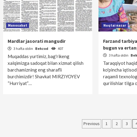
Munosabat
Nuqtai nazar
Mardlar jasorati mangudir
Farzand tarbiya
bugun va ertan
3 hafta oldin
Behzod
407
3 hafta oldin
Be
Muqaddas yurtimiz, bag'rikeng
xalqimizga sadoqat bilan xizmat qilish
Taraqqiyot haqi
barchamizning eng sharafli
ko'pincha iqtisod
burchimizdir! Shavkat MIRZIYOYEV
raqamli texnolog
“Hurriyat”…
qurilishlar tilga 
Maqolalar
Previous
1
2
3
bo‘yicha