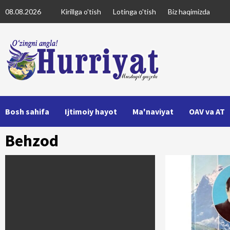
Skip
08.08.2026
Kirillga o'tish
Lotinga o'tish
Biz haqimizda
to
content
Bosh sahifa
Ijtimoiy hayot
Ma'naviyat
OAV va AT
Behzod