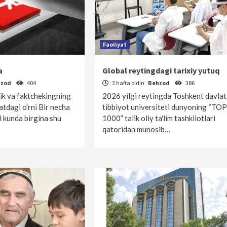
Faoliyat
a
Global reytingdagi tarixiy yutuq
hzod
404
3 hafta oldin
Behzod
386
k va faktchekingning
2026 yilgi reytingda Toshkent davlat
tdagi o'rni Bir necha
tibbiyot universiteti dunyoning “TOP
 kunda birgina shu
1000” talik oliy ta'lim tashkilotlari
qatoridan munosib…