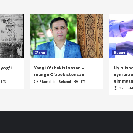
h
G'urur
Huquq
ayog'i
Yangi O'zbekistonsan –
Uy olish
mangu O'zbekistonsan!
uyni arz
qimmatg
193
3 kun oldin
Behzod
173
3 kun ol