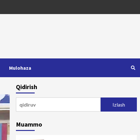
Mulohaza
Qidirish
Qidirshish:
Muammo