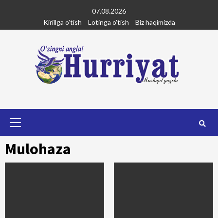
Skip
07.08.2026
to
Kirillga o'tish
Lotinga o'tish
Biz haqimizda
content
Primary
Menu
Mulohaza