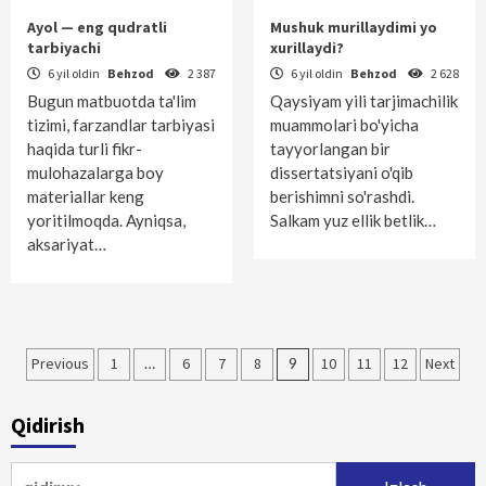
Ayol — eng qudratli
Mushuk murillaydimi yo
tarbiyachi
xurillaydi?
6 yil oldin
Behzod
2 387
6 yil oldin
Behzod
2 628
Bugun matbuotda ta'lim
Qaysiyam yili tarjimachilik
tizimi, farzandlar tarbiyasi
muammolari bo'yicha
haqida turli fikr-
tayyorlangan bir
mulohazalarga boy
dissertatsiyani o'qib
materiallar keng
berishimni so'rashdi.
yoritilmoqda. Ayniqsa,
Salkam yuz ellik betlik…
aksariyat…
Maqolalar
Previous
1
…
6
7
8
9
10
11
12
Next
bo‘yicha
Qidirish
harakatlanish
Qidirshish: