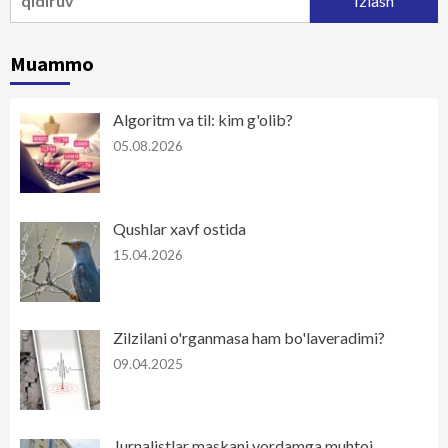
Muammo
Algoritm va til: kim g'olib?
05.08.2026
Qushlar xavf ostida
15.04.2026
Zilzilani o'rganmasa ham bo'laveradimi?
09.04.2025
Jurnalistlar maskani yordamga muhtoj