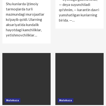
Shu kunlarda ijtimoiy
— deya suyunchiladi
tarmoqlarda turli
qo'shnim, — karantin davri
mazmundagi murojaatlar
yumshatilgan kunlarning
ko'payib qoldi. Ularning
birida. —…
aksariyatida kundalik
hayotdagi kamchiliklar,
yetishmovchiliklar…
Mulohaza
Mulohaza