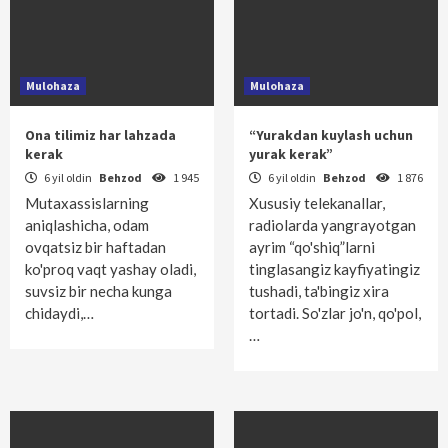
Mulohaza
Mulohaza
Ona tilimiz har lahzada
“Yurakdan kuylash uchun
kerak
yurak kerak”
6 yil oldin
Behzod
1 945
6 yil oldin
Behzod
1 876
Mutaxassislarning
Xususiy telekanallar,
aniqlashicha, odam
radiolarda yangrayotgan
ovqatsiz bir haftadan
ayrim “qo'shiq”larni
ko'proq vaqt yashay oladi,
tinglasangiz kayfiyatingiz
suvsiz bir necha kunga
tushadi, ta'bingiz xira
chidaydi,…
tortadi. So'zlar jo'n, qo'pol,
…