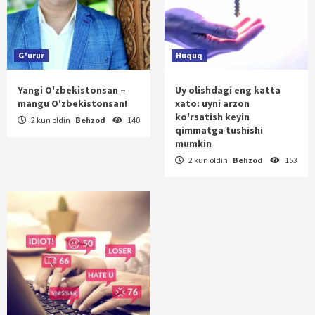
G'urur
Huquq
Yangi O'zbekistonsan –
Uy olishdagi eng katta
mangu O'zbekistonsan!
xato: uyni arzon
ko'rsatish keyin
2 kun oldin
Behzod
140
qimmatga tushishi
mumkin
2 kun oldin
Behzod
153