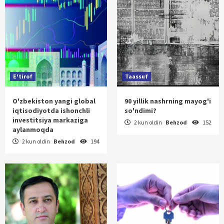
E'tirof
Taassuf
O'zbekiston yangi global
90 yillik nashrning mayog'i
iqtisodiyotda ishonchli
so'ndimi?
investitsiya markaziga
2 kun oldin
Behzod
152
aylanmoqda
2 kun oldin
Behzod
194