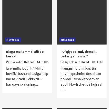
Mulohaza
Mulohaza
Bizga mukammal alifbo
“O'qiyapsizmi, demak,
kerak!
befarq emassiz!”
6 yil oldin
Behzod
1 815
6 yil oldin
Behzod
1 861
Eng milliy boylik “Milliy
Hamqishlog'im bor. Bir
boylik” tushunchasiga ko'p
devor qo'shnim, desa ham
narsa kiradi. Lekin til —
bo'ladi. Rosa kitobsevar
har qaysi xalqning…
ayol. Hovli chetida hujrasi
—…