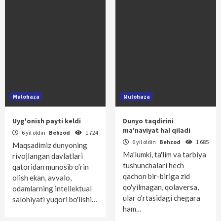
Mulohaza
Mulohaza
Uyg'onish payti keldi
Dunyo taqdirini
ma'naviyat hal qiladi
6 yil oldin
Behzod
1 724
6 yil oldin
Behzod
1 685
Maqsadimiz dunyoning
Ma'lumki, ta'lim va tarbiya
rivojlangan davlatlari
tushunchalari hech
qatoridan munosib o'rin
qachon bir-biriga zid
olish ekan, avvalo,
qo'yilmagan, qolaversa,
odamlarning intellektual
ular o'rtasidagi chegara
salohiyati yuqori bo'lishi…
ham…