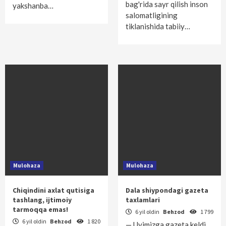
bag'rida sayr qilish inson
yakshanba…
salomatligining
tiklanishida tabiiy…
Mulohaza
Mulohaza
Chiqindini axlat qutisiga
Dala shiypondagi gazeta
tashlang, ijtimoiy
taxlamlari
tarmoqqa emas!
6 yil oldin
Behzod
1 799
6 yil oldin
Behzod
1 820
— Uyimizga gazeta keldi,