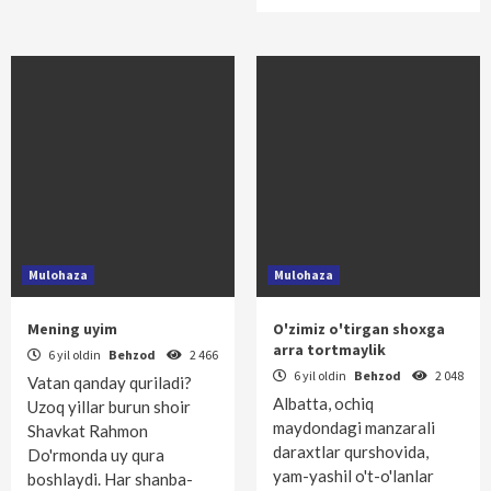
Mulohaza
Mulohaza
Mening uyim
O'zimiz o'tirgan shoxga
arra tortmaylik
6 yil oldin
Behzod
2 466
6 yil oldin
Behzod
2 048
Vatan qanday quriladi?
Albatta, ochiq
Uzoq yillar burun shoir
maydondagi manzarali
Shavkat Rahmon
daraxtlar qurshovida,
Do'rmonda uy qura
yam-yashil o't-o'lanlar
boshlaydi. Har shanba-