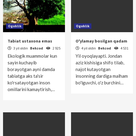
Ogohlik
Ogohlik
Tabiat ustaxona emas
O'ylamay bosilgan qadam
3 yil oldin
Behzod
2 925
4 yil oldin
Behzod
4 531
Ekologik muammolar kun
Yil oyoqlayapti. Jondan
sayin kuchayib
aziz kishisiga shifo tilab,
borayotgan ayni damda
najot kutayotgan
tabiatga aks ta'sir
insonning dardiga malham
ko'rsatayotgan inson
bo'lguvchi, o'z burchini…
omillarini kamaytirish,…