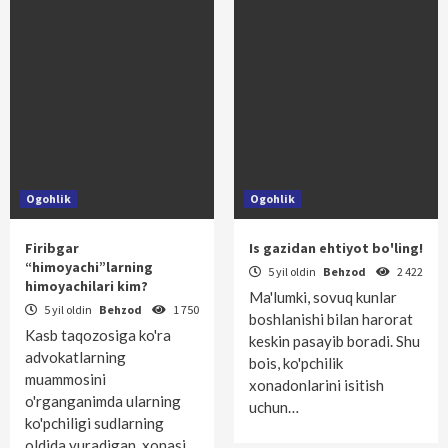
Ogohlik
Ogohlik
Firibgar
Is gazidan ehtiyot bo'ling!
“himoyachi”larning
5 yil oldin
Behzod
2 422
himoyachilari kim?
Ma'lumki, sovuq kunlar
5 yil oldin
Behzod
1 750
boshlanishi bilan harorat
Kasb taqozosiga ko'ra
keskin pasayib boradi. Shu
advokatlarning
bois, ko'pchilik
muammosini
xonadonlarini isitish
o'rganganimda ularning
uchun…
ko'pchiligi sudlarning
oldida yuradigan, xonasi