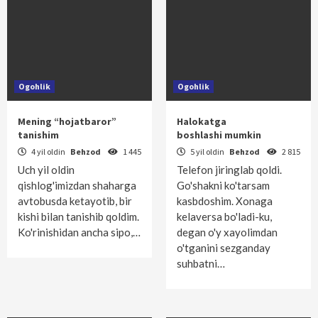
Ogohlik
Ogohlik
Mening “hojatbaror”
Halokatga
tanishim
boshlashi mumkin
4 yil oldin
Behzod
1 445
5 yil oldin
Behzod
2 815
Uch yil oldin
Telefon jiringlab qoldi.
qishlog'imizdan shaharga
Go'shakni ko'tarsam
avtobusda ketayotib, bir
kasbdoshim. Xonaga
kishi bilan tanishib qoldim.
kelaversa bo'ladi-ku,
Ko'rinishidan ancha sipo,…
degan o'y xayolimdan
o'tganini sezganday
suhbatni…