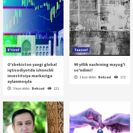
E'tirof
Taassuf
O'zbekiston yangi global
90 yillik nashrning mayog'i
iqtisodiyotda ishonchli
so'ndimi?
investitsiya markaziga
3 kun oldin
Behzod
172
aylanmoqda
3 kun oldin
Behzod
221