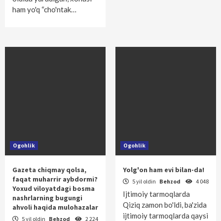
ham yo'q “cho'ntak…
Ogohlik
Ogohlik
Gazeta chiqmay qolsa,
Yolg'on ham evi bilan-da!
faqat muharrir aybdormi?
5 yil oldin
Behzod
4 048
Yoxud viloyatdagi bosma
Ijtimoiy tarmoqlarda
nashrlarning bugungi
Qiziq zamon bo'ldi, ba'zida
ahvoli haqida mulohazalar
ijtimoiy tarmoqlarda qaysi
5 yil oldin
Behzod
2 224