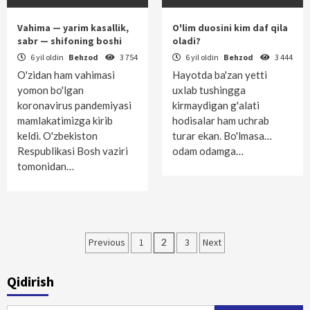
Vahima — yarim kasallik,
O'lim duosini kim daf qila
sabr — shifoning boshi
oladi?
6 yil oldin
Behzod
3 754
6 yil oldin
Behzod
3 444
O'zidan ham vahimasi
Hayotda ba'zan yetti
yomon bo'lgan
uxlab tushingga
koronavirus pandemiyasi
kirmaydigan g'alati
mamlakatimizga kirib
hodisalar ham uchrab
keldi. O'zbekiston
turar ekan. Bo'lmasa…
Respublikasi Bosh vaziri
odam odamga…
tomonidan…
Maqolalar
Previous
1
2
3
Next
bo‘yicha
Qidirish
harakatlanish