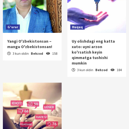
G'urur
Huquq
Yangi O'zbekistonsan –
Uy olishdagi eng katta
mangu O'zbekistonsan!
xato: uyni arzon
ko'rsatish keyin
3 kun oldin
Behzod
158
qimmatga tushishi
mumkin
3 kun oldin
Behzod
184