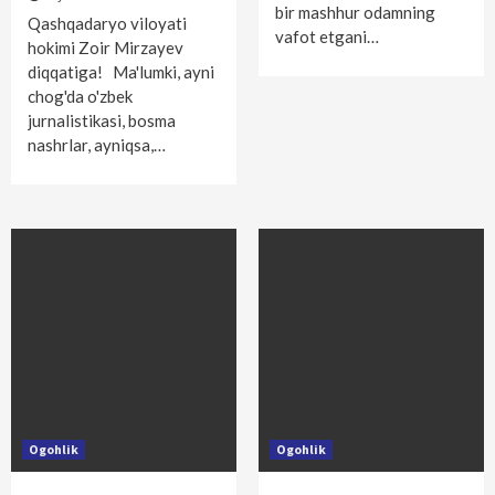
bir mashhur odamning
Qashqadaryo viloyati
vafot etgani…
hokimi Zoir Mirzayev
diqqatiga! Ma'lumki, ayni
chog'da o'zbek
jurnalistikasi, bosma
nashrlar, ayniqsa,…
Ogohlik
Ogohlik