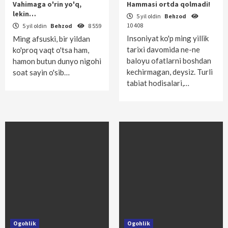
Vahimaga o'rin yo'q,
Hammasi ortda qolmadi!
lekin…
5 yil oldin
Behzod
10 408
5 yil oldin
Behzod
8 559
Insoniyat ko'p ming yillik
Ming afsuski, bir yildan
tarixi davomida ne-ne
ko'proq vaqt o'tsa ham,
baloyu ofatlarni boshdan
hamon butun dunyo nigohi
kechirmagan, deysiz. Turli
soat sayin o'sib…
tabiat hodisalari,…
Ogohlik
Ogohlik