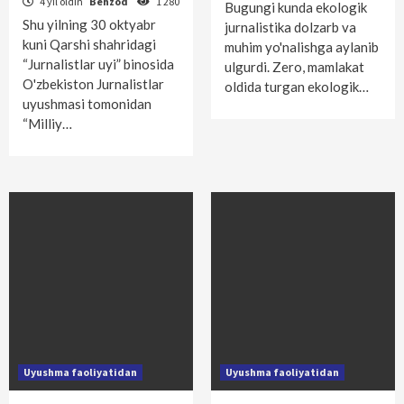
4 yil oldin
Behzod
1 280
Bugungi kunda ekologik
Shu yilning 30 oktyabr
jurnalistika dolzarb va
kuni Qarshi shahridagi
muhim yo'nalishga aylanib
“Jurnalistlar uyi” binosida
ulgurdi. Zero, mamlakat
O'zbekiston Jurnalistlar
oldida turgan ekologik…
uyushmasi tomonidan
“Milliy…
Uyushma faoliyatidan
Uyushma faoliyatidan