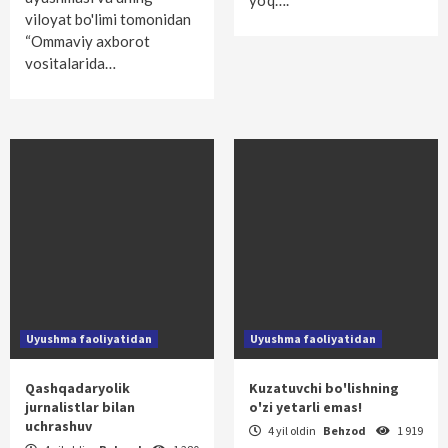
yo'q….
viloyat bo'limi tomonidan
“Ommaviy axborot
vositalarida…
Uyushma faoliyatidan
Uyushma faoliyatidan
Qashqadaryolik
Kuzatuvchi bo'lishning
jurnalistlar bilan
o'zi yetarli emas!
uchrashuv
4 yil oldin
Behzod
1 919