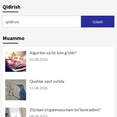
bo‘yicha
Qidirish
harakatlanish
Qidirshish:
Muammo
Algoritm va til: kim g'olib?
05.08.2026
Qushlar xavf ostida
15.04.2026
Zilzilani o'rganmasa ham bo'laveradimi?
09.04.2025