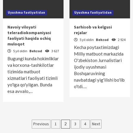
Uyushma faoliyatidan
Uyushma faoliyatidan
Navoiy viloyati
Sarhisob va kelgusi
teleradiokompaniyasi
rejalar
faoliyati haqida ochiq
5 yil oldin
Behzod
2 924
muloqot
Kecha poytaxtimizdagi
5 yil oldin
Behzod
3 627
Milliy matbuot markazida
Bugungi kunda hokimliklar
O'zbekiston Jurnalistlari
va korxona-tashkilotlar
ijodiy uyushmasi
tizimida matbuot
Boshqaruvining
xizmatlari faoliyati tizimli
navbatdagi yig'ilishi bo'lib
yo'lga qo'yilgan. Bunda
o'tdi….
esa avvalo,…
Maqolalar
Previous
1
2
3
4
Next