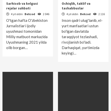
Sarhisob va kelgusi
Ochiqlik, taklif va
rejalar suhbati
tashabbuslar
4 yil oldin
Behzod
2 046
4 yil oldin
Behzod
2 116
O'tgan hafta O'zbekiston
Inson qadri ulug'lanib, el-
Jurnalistlari ijodiy
yurt manfaatlari ustun
uyushmasi tomonidan
bo'lgan davlatda
Milliy matbuot markazida
taraqqiyot tezlashadi,
Uyushmaning 2021 yilda
rivojlanish bo'ladi.
olib borgan…
Darhaqiqat, yurtimizda
keyingi…