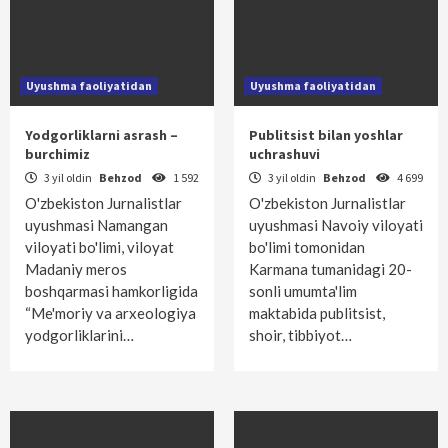
Uyushma faoliyatidan
Uyushma faoliyatidan
Yodgorliklarni asrash –
Publitsist bilan yoshlar
burchimiz
uchrashuvi
3 yil oldin
Behzod
1 592
3 yil oldin
Behzod
4 699
O'zbekiston Jurnalistlar
O'zbekiston Jurnalistlar
uyushmasi Namangan
uyushmasi Navoiy viloyati
viloyati bo'limi, viloyat
bo'limi tomonidan
Madaniy meros
Karmana tumanidagi 20-
boshqarmasi hamkorligida
sonli umumta'lim
“Me'moriy va arxeologiya
maktabida publitsist,
yodgorliklarini…
shoir, tibbiyot…