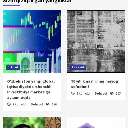
Sizni qiziqtirgan yangiliklar
E'tirof
Taassuf
O'zbekiston yangi global
90 yillik nashrning mayog'i
iqtisodiyotda ishonchli
so'ndimi?
investitsiya markaziga
2 kun oldin
Behzod
153
aylanmoqda
2 kun oldin
Behzod
196