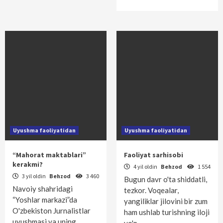
Uyushma faoliyatidan
Uyushma faoliyatidan
“Mahorat maktablari”
Faoliyat sarhisobi
kerakmi?
4 yil oldin
Behzod
1 554
3 yil oldin
Behzod
3 460
Bugun davr o'ta shiddatli,
Navoiy shahridagi
tezkor. Voqealar,
“Yoshlar markazi”da
yangiliklar jilovini bir zum
O'zbekis­ton Jurnalistlar
ham ushlab turishning iloji
uyushmasi va uning