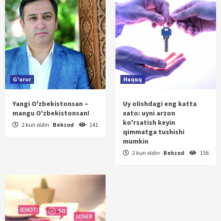
G'urur
Huquq
Yangi O'zbekistonsan –
Uy olishdagi eng katta
mangu O'zbekistonsan!
xato: uyni arzon
ko'rsatish keyin
2 kun oldin
Behzod
141
qimmatga tushishi
mumkin
2 kun oldin
Behzod
156