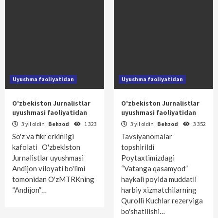
Uyushma faoliyatidan
Uyushma faoliyatidan
O'zbekiston Jurnalistlar
O'zbekiston Jurnalistlar
uyushmasi faoliyatidan
uyushmasi faoliyatidan
3 yil oldin
Behzod
1 323
3 yil oldin
Behzod
3 352
So'z va fikr erkinligi
Tavsiyanomalar
kafolati O'zbekiston
topshirildi
Jurnalistlar uyushmasi
Poytaxtimizdagi
Andijon viloyati bo'limi
“Vatanga qasamyod”
tomonidan O'zMTRKning
haykali po­yida muddatli
“Andijon”…
harbiy xizmatchilarning
Qurolli Kuchlar rezerviga
bo'shatilishi…