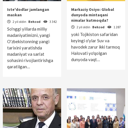
Iste'dodlar jamlangan
Markaziy Osiyo: Global
maskan
dunyoda mintaqani
nimalar kutmoqda?
2 yil oldin
Behzod
3 342
2 yil oldin
Behzod
1 287
So'nggi yillarda milliy
yoki Tojikiston safaridan
madaniyatimizni, yangi
keyingi o'ylar Suv va
O'zbekistonning yangi
havodek zarur ikki tarmoq
tarixini yaratishda
Halovati yo'qolgan
madaniyat va san'at
dunyoda vaqt…
sohasini rivojlantirishga
qaratilgan…