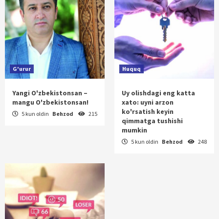
G'urur
Huquq
Yangi O'zbekistonsan –
Uy olishdagi eng katta
mangu O'zbekistonsan!
xato: uyni arzon
ko'rsatish keyin
5 kun oldin
Behzod
215
qimmatga tushishi
mumkin
5 kun oldin
Behzod
248