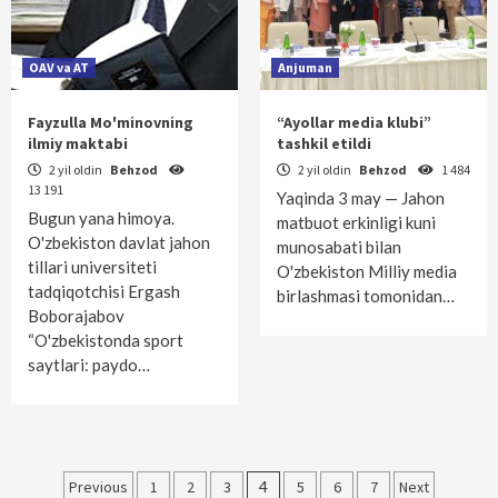
OAV va AT
Anjuman
Fayzulla Mo'minovning
“Ayollar media klubi”
ilmiy maktabi
tashkil etildi
2 yil oldin
Behzod
2 yil oldin
Behzod
1 484
13 191
Yaqinda 3 may — Jahon
Bugun yana himoya.
matbuot erkinligi kuni
O'zbekiston davlat jahon
munosabati bilan
tillari universiteti
O'zbekiston Milliy media
tadqiqotchisi Ergash
birlashmasi tomonidan…
Boborajabov
“O'zbekistonda sport
saytlari: paydo…
Maqolalar
Previous
1
2
3
4
5
6
7
Next