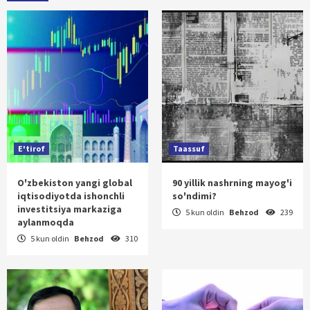
E'tirof
Taassuf
O'zbekiston yangi global
90 yillik nashrning mayog'i
iqtisodiyotda ishonchli
so'ndimi?
investitsiya markaziga
5 kun oldin
Behzod
239
aylanmoqda
5 kun oldin
Behzod
310