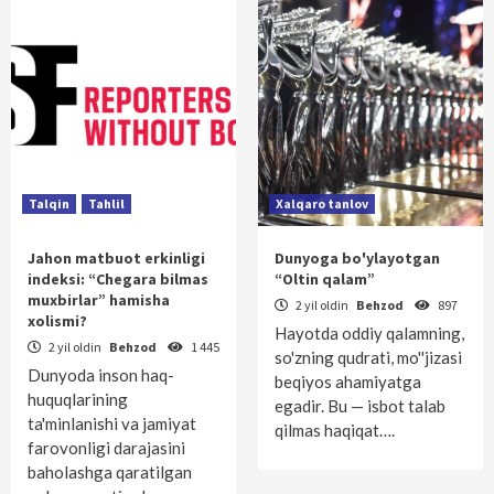
Talqin
Tahlil
Xalqaro tanlov
Jahon matbuot erkinligi
Dunyoga bo'ylayotgan
indeksi: “Chegara bilmas
“Oltin qalam”
muxbirlar” hamisha
2 yil oldin
Behzod
897
xolismi?
Hayotda oddiy qalamning,
2 yil oldin
Behzod
1 445
so'zning qudrati, mo''jizasi
Dunyoda inson haq-
beqiyos ahamiyatga
huquqlarining
egadir. Bu — isbot talab
ta'minlanishi va jamiyat
qilmas haqiqat….
farovonligi darajasini
baholashga qaratilgan