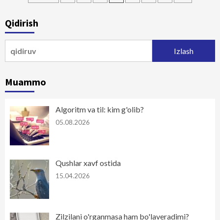
bo‘yicha
Qidirish
harakatlanish
Qidirshish:
Muammo
Algoritm va til: kim g'olib?
05.08.2026
Qushlar xavf ostida
15.04.2026
Zilzilani o'rganmasa ham bo'laveradimi?