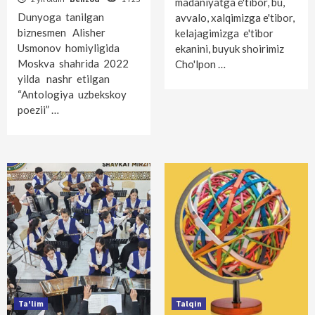
madaniyatga e'tibor, bu,
Dunyoga tanilgan
avvalo, xalqimizga e'tibor,
biznesmen Alisher
kelajagimizga e'tibor
Usmonov homiyligida
ekanini, buyuk shoirimiz
Moskva shahrida 2022
Cho'lpon …
yilda nashr etilgan
“Antologiya uzbekskoy
poezii” …
Ta'lim
Talqin