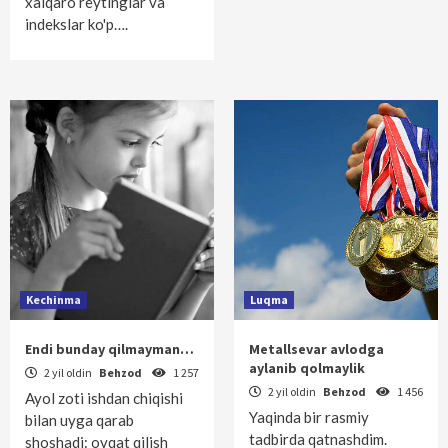
xalqaro reytinglar va
indekslar ko'p….
Kechinma
Luqma
Endi bunday qilmayman…
Metallsevar avlodga
aylanib qolmaylik
2 yil oldin
Behzod
1 257
2 yil oldin
Behzod
1 456
Ayol zoti ishdan chiqishi
Yaqinda bir rasmiy
bilan uyga qarab
tadbirda qatnashdim.
shoshadi: ovqat qilish