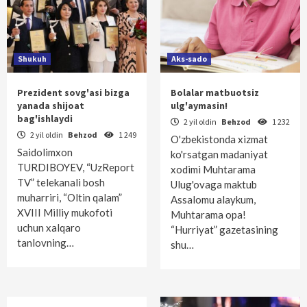
Shukuh
Aks-sado
Prezident sovg'asi bizga
Bolalar matbuotsiz
yanada shijoat
ulg'aymasin!
bag'ishlaydi
2 yil oldin
Behzod
1 232
2 yil oldin
Behzod
1 249
O'zbekistonda xizmat
Saidolimxon
ko'rsatgan madaniyat
TURDIBOYEV, “UzReport
xodimi Muhtarama
TV” telekanali bosh
Ulug'ovaga maktub
muharriri, “Oltin qalam”
Assalomu alaykum,
XVIII Milliy mukofoti
Muhtarama opa!
uchun xalqaro
“Hurriyat” gazetasining
tanlovning…
shu…