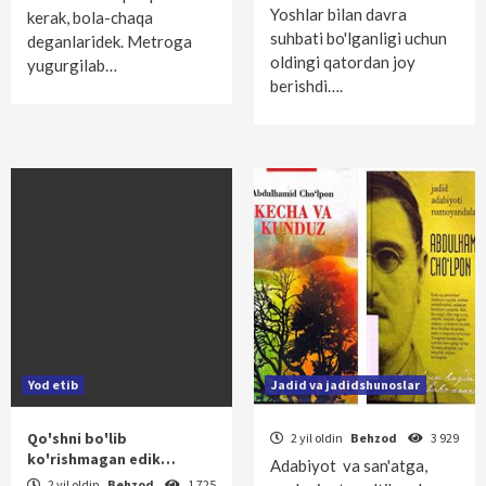
Yoshlar bilan davra
kerak, bola-chaqa
suhbati bo'lganligi uchun
deganlaridek. Metroga
oldingi qatordan joy
yugurgilab…
berishdi….
Yod etib
Jadid va jadidshunoslar
Qo'shni bo'lib
2 yil oldin
Behzod
3 929
ko'rishmagan edik…
Adabiyot va san'atga,
2 yil oldin
Behzod
1 725