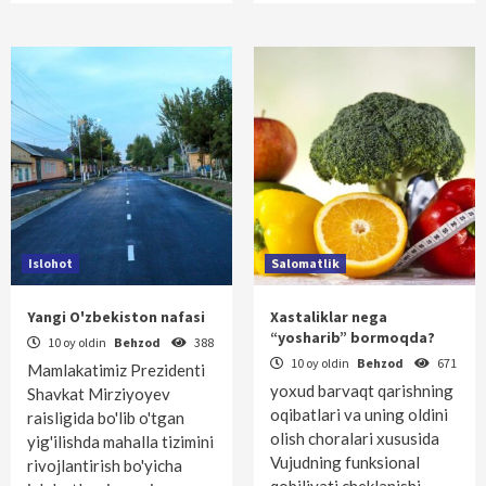
Islohot
Salomatlik
Yangi O'zbekiston nafasi
Xastaliklar nega
“yosharib” bormoqda?
10 oy oldin
Behzod
388
10 oy oldin
Behzod
671
Mamlakatimiz Prezidenti
yoxud barvaqt qarishning
Shavkat Mirziyoyev
oqibatlari va uning oldini
raisligida bo'lib o'tgan
olish choralari xususida
yig'ilishda mahalla tizimini
Vujudning funksional
rivojlantirish bo'yicha