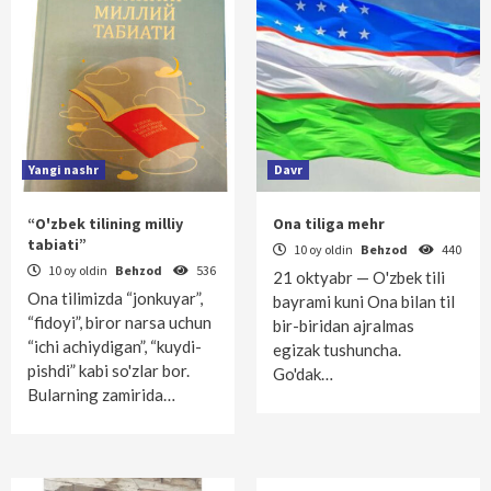
Yangi nashr
Davr
“O'zbek tilining milliy
Ona tiliga mehr
tabiati”
10 oy oldin
Behzod
440
10 oy oldin
Behzod
536
21 oktyabr — O'zbek tili
Ona tilimizda “jonkuyar”,
bayrami kuni Ona bilan til
“fidoyi”, biror narsa uchun
bir-biridan ajralmas
“ichi achiydigan”, “kuydi-
egizak tushuncha.
pishdi” kabi so'zlar bor.
Go'dak…
Bularning zamirida…