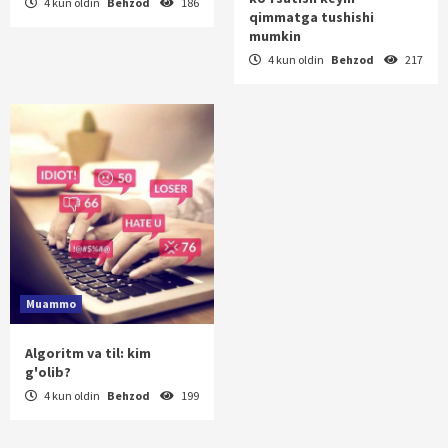
4 kun oldin
Behzod
186
qimmatga tushishi
mumkin
4 kun oldin
Behzod
217
Muammo
Algoritm va til: kim
g'olib?
4 kun oldin
Behzod
199