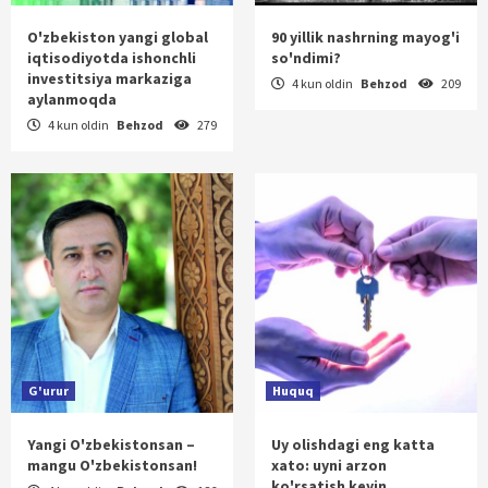
O'zbekiston yangi global
90 yillik nashrning mayog'i
iqtisodiyotda ishonchli
so'ndimi?
investitsiya markaziga
4 kun oldin
Behzod
209
aylanmoqda
4 kun oldin
Behzod
279
G'urur
Huquq
Yangi O'zbekistonsan –
Uy olishdagi eng katta
mangu O'zbekistonsan!
xato: uyni arzon
ko'rsatish keyin