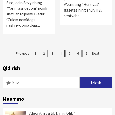
Sirojiddin Sayyidning
A'zamning “Hurriyat”
“Yarim asr devoni” nomli
gazetasining shu yil 27
she'rlar to'plami G'afur
sentyabr…
G'ulom nomidagi
nashriyot-matbaa…
Maqolalar
Previous
1
2
3
4
5
6
7
Next
bo‘yicha
Qidirish
harakatlanish
Qidirshish:
Muammo
Algoritm va til: kim g'olib?