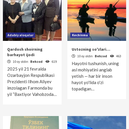
Adabiy aloqalar
Kechinma
Qardosh shoirning
Ustozning so'zlari…
barhayot ijodi
10 oy oldin
Behzod
463
10 oy oldin
Behzod
619
Hayotni tushunish, uning
2025 yil 21 fevralda
asl mohiyatini anglab
Ozarbayjon Respublikasi
yetish — har bir inson
Prezidenti Ilhom Aliyev
hayot yo'lida o'zi
imzolagan Farmonda bu
topadigan…
yil “Baxtiyor Vahobzoda…