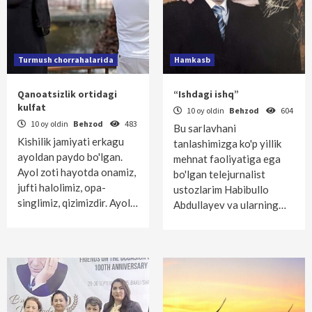
Turmush chorrahalarida
Hamkasb
Qanoatsizlik ortidagi
“Ishdagi ishq”
kulfat
10 oy oldin
Behzod
604
10 oy oldin
Behzod
483
Bu sarlavhani
Kishilik jamiyati erkagu
tanlashimizga ko'p yillik
ayoldan paydo bo'lgan.
mehnat faoliyatiga ega
Ayol zoti hayotda onamiz,
bo'lgan telejurnalist
jufti halolimiz, opa-
ustozlarim Habibullo
singlimiz, qizimizdir. Ayol…
Abdullayev va ularning…