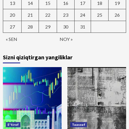
13
14
15
16
17
18
19
20
21
22
23
24
25
26
27
28
29
30
31
« SEN
NOY »
Sizni qiziqtirgan yangiliklar
E'tirof
Taassuf