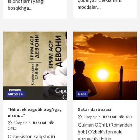
qobiliyati cheklanishi,
islohotlarni yangi
moddalar…
bosqichga…
Mutolaa
Nasr
“Nihol ek ezgulik bog'iga,
Xatar darbozasi
inson…”
10 oy oldin
Behzod
639
10 oy oldin
Behzod
Qulman OChIL (Romandan
1 481
bob) O'zbekiston xalq
O'zbekiston xalq shoiri
yozuvchisi Erkin