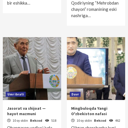
bir eshikka…
Qodiriyning “Mehrobdan
chayon” romanining eski
nashriga…
Umr ibrati
Davr
Jasorat va shijoat —
Mingbuloqda Yangi
hayot mazmuni
O'zbekiston nafasi
10 oy oldin
Behzod
518
10 oy oldin
Behzod
462
Ohangaron vodiysi juda
O'tgan chorshanba kuni