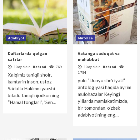
Adabiyot
Mutolaa
Daftarlarda qolgan
Vatanga sadoqat va
satrlar
muhabbat
10 oy oldin
Behzod
769
10 oy oldin
Behzod
1 754
Xalqimiz taniqli shoir,
yoki “Dunyo she'riyati”
kamtarin inson, ustoz
antologiyasi haqida ayrim
Sa'dulla Hakimni yaxshi
mulohazalar Keyingi
biladi. Taniqli ijodkorning
yillarda mamlakatimizda,
“Hamal tonglari”, “Sen…
bir tomondan, o'zbek
adabiyotining eng…