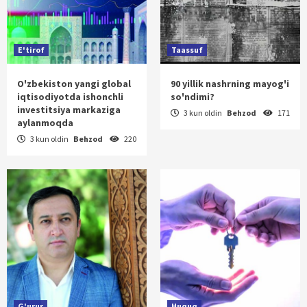
E'tirof
Taassuf
O'zbekiston yangi global
90 yillik nashrning mayog'i
iqtisodiyotda ishonchli
so'ndimi?
investitsiya markaziga
3 kun oldin
Behzod
171
aylanmoqda
3 kun oldin
Behzod
220
G'urur
Huquq