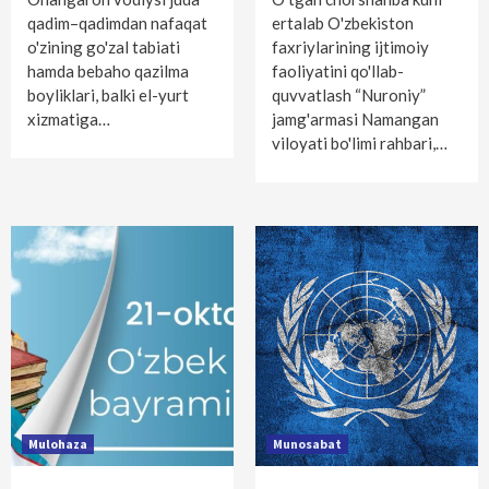
qadim–qadimdan nafaqat
ertalab O'zbekiston
o'zining go'zal tabiati
faxriylarining ijtimoiy
hamda bebaho qazilma
faoliyatini qo'llab-
boyliklari, balki el-yurt
quvvatlash “Nuroniy”
xizmatiga…
jamg'armasi Namangan
viloyati bo'limi rahbari,…
Mulohaza
Munosabat