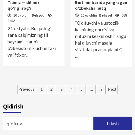
Tilimiz — dilimiz
Bmt minbarida yangragan
qo'ng'irog'i
o'zbekcha nutq
10 oy oldin
Behzod
10 oy oldin
Behzod
568
2 463
“O'qituvchi va ustozlik
21 oktyabr. Bu qutlug'
kasbining obro'si va
sana xalqimizning til
nufuzini keskin oshirishga
bayrami. Har bir
hal qiluvchi masala
o'zbekistonlik uchun faxr
sifatida qaramoqdamiz”, —
va iftixor…
…
Maqolalar
Previous
1
2
3
4
5
…
7
Next
bo‘yicha
Qidirish
harakatlanish
Qidirshish: