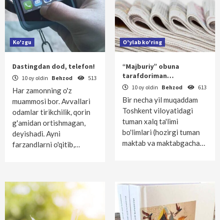
Ko'zgu
O'ylab ko'ring
Dastingdan dod, telefon!
“Majburiy” obuna
tarafdoriman…
10 oy oldin
Behzod
513
10 oy oldin
Behzod
613
Har zamonning o'z
Bir necha yil muqaddam
muammosi bor. Avvallari
Toshkent viloyatidagi
odamlar tirikchilik, qorin
tuman xalq ta'limi
g'amidan ortishmagan,
bo'limlari (hozirgi tuman
deyishadi. Ayni
maktab va maktabgacha…
farzandlarni o'qitib,…