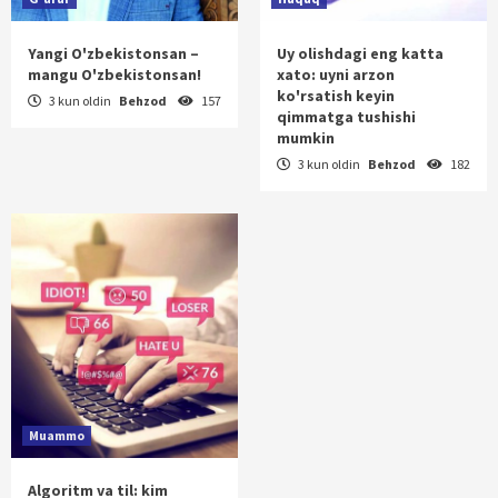
Yangi O'zbekistonsan –
Uy olishdagi eng katta
mangu O'zbekistonsan!
xato: uyni arzon
ko'rsatish keyin
3 kun oldin
Behzod
157
qimmatga tushishi
mumkin
3 kun oldin
Behzod
182
Muammo
Algoritm va til: kim