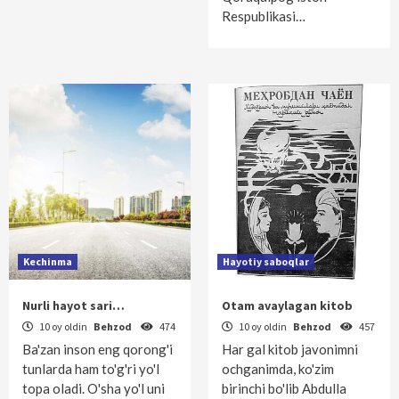
Respublikasi…
Kechinma
Hayotiy saboqlar
Nurli hayot sari…
Otam avaylagan kitob
10 oy oldin
Behzod
474
10 oy oldin
Behzod
457
Ba'zan inson eng qorong'i
Har gal kitob javonimni
tunlarda ham to'g'ri yo'l
ochganimda, ko'zim
topa oladi. O'sha yo'l uni
birinchi bo'lib Abdulla