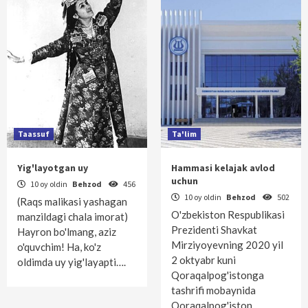
Taassuf
Ta'lim
Yig'layotgan uy
Hammasi kelajak avlod
uchun
10 oy oldin
Behzod
456
10 oy oldin
Behzod
502
(Raqs malikasi yashagan
O'zbekiston Respublikasi
manzildagi chala imorat)
Prezidenti Shavkat
Hayron bo'lmang, aziz
Mirziyoyevning 2020 yil
o'quvchim! Ha, ko'z
2 oktyabr kuni
oldimda uy yig'layapti….
Qoraqalpog'istonga
tashrifi mobaynida
Qoraqalpog'iston