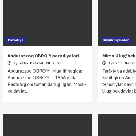
Parodiya
Buyuk siymolar
Abdurazzoq OBRO'Y parodiyalari
Mirzo Ulug'bek
3 yil oldin
Behzod
4 105
3 yil oldin
Behz
Abdurazzoq OBRO'Y Muallif haqida:
Tarixiy va adabi
Abdurazzoq OBRO'Y — 1956 yilda
Sohibqiron Amir
Pastdarg'om tumanida tug'ilgan. Mo­s­­­­­­k­­­­­­­­­­
temuriylar davri
va davlat…
Ulug'bek davlat