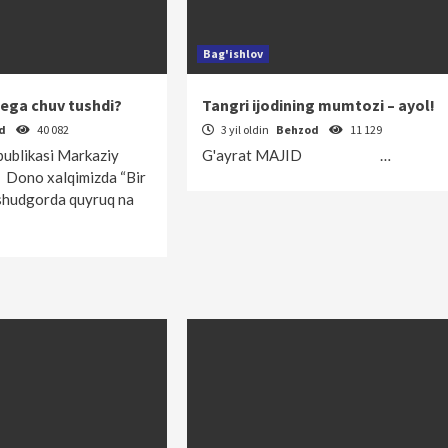
Bag'ishlov
ega chuv tushdi?
Tangri ijodining mumtozi – ayol!
od
40 082
3 yil oldin
Behzod
11 129
publikasi Markaziy
G'ayrat MAJID …
! Dono xalqimizda “Bir
 shudgorda quyruq na