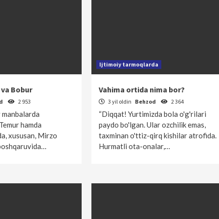
Ijtimoiy tarmoqlarda
 va Bobur
Vahima ortida nima bor?
od
2 953
3 yil oldin
Behzod
2 364
y manbalarda
“Diqqat! Yurtimizda bola o'g'rilari
 Temur hamda
paydo bo'lgan. Ular ozchilik emas,
da, xususan, Mirzo
taxminan o'ttiz-qirq kishilar atrofida.
 boshqaruvida…
Hurmatli ota-onalar,…