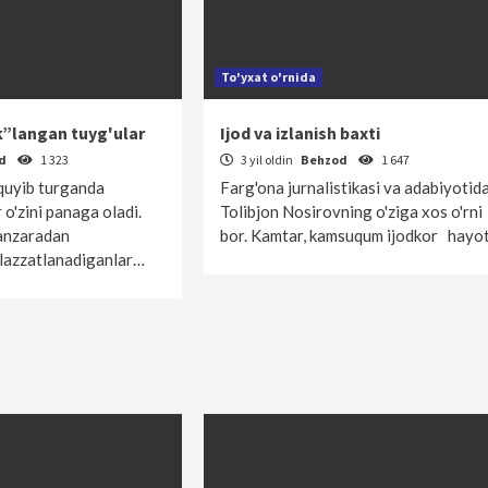
To'yxat o'rnida
”langan tuyg'ular
Ijod va izlanish baxti
od
1 323
3 yil oldin
Behzod
1 647
quyib turganda
Farg'ona jurnalistikasi va adabiyotid
r o'zini panaga oladi.
Tolibjon Nosirovning o'ziga xos o'rni
anzaradan
bor. Kamtar, kamsuqum ijodkor hayo
 lazzatlanadiganlar…