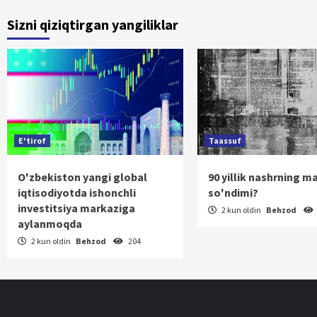
bo‘yicha
Sizni qiziqtirgan yangiliklar
harakatla
E'tirof
Taassuf
O'zbekiston yangi global
90 yillik nashrning m
iqtisodiyotda ishonchli
so'ndimi?
investitsiya markaziga
2 kun oldin
Behzod
aylanmoqda
2 kun oldin
Behzod
204