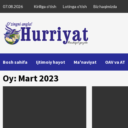
Skip
07.08.2026
Kirillga o'tish
Lotinga o'tish
Biz haqimizda
to
content
Bosh sahifa
Ijtimoiy hayot
Ma'naviyat
OAV va AT
Oy: Mart 2023