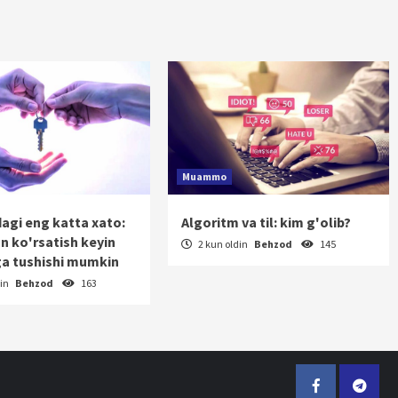
Muammo
dagi eng katta xato:
Algoritm va til: kim g'olib?
on ko'rsatish keyin
2 kun oldin
Behzod
145
a tushishi mumkin
din
Behzod
163
Facebook
Telegr