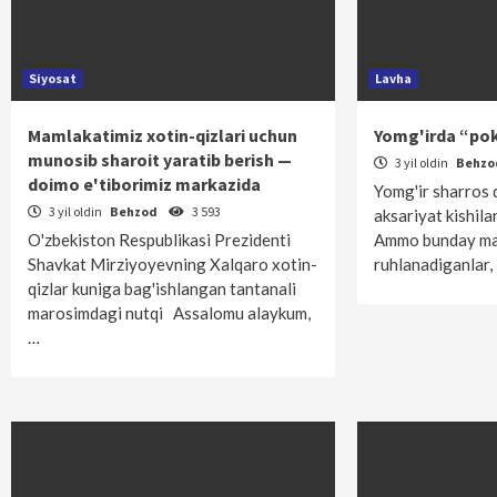
Siyosat
Lavha
Mamlakatimiz xotin-qizlari uchun
Yomg'irda “pok
munosib sharoit yaratib berish —
3 yil oldin
Behz
doimo e'tiborimiz markazida
Yomg'ir sharros 
3 yil oldin
Behzod
3 593
aksariyat kishila
O'zbekiston Respublikasi Prezidenti
Ammo bunday m
Shavkat Mirziyoyevning Xalqaro xotin-
ruhlanadiganlar,
qizlar kuniga bag'ishlangan tantanali
marosimdagi nutqi Assalomu alaykum,
…