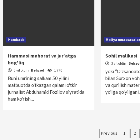
Hamkasb
Moliya muassasala
Hammasi mahorat va jur'atga
Sohil malikasi
bog'liq
3 yil oldin
Behz
3 yil oldin
Behzod
1 770
yoki “O'zsanoatq
Buni umrining salkam 50 yilini
bilan Surxon vo
matbuotda o'tkazgan qalami o'tkir
va qurilish mater
jurnalist Abduhamid Fozilov siyratida
yo'lga qo'yilgan
ham ko'rish…
Maqolala
Previous
1
2