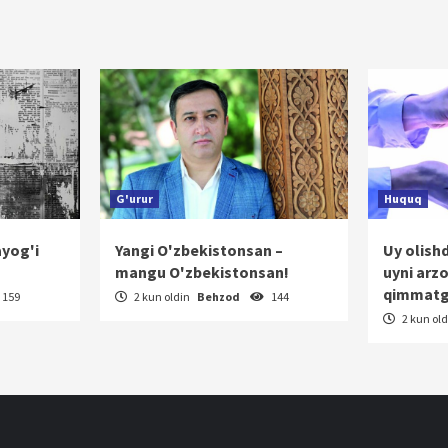
nish
G'urur
Huquq
ayog'i
Yangi O'zbekistonsan –
Uy olish
mangu O'zbekistonsan!
uyni arz
qimmatg
159
2 kun oldin
Behzod
144
2 kun ol