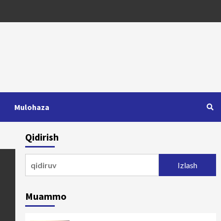
Mulohaza
Qidirish
Qidirshish:
Muammo