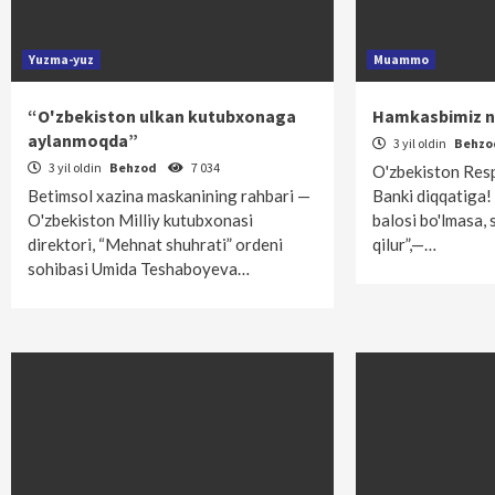
Yuzma-yuz
Muammo
“O'zbekiston ulkan kutubxonaga
Hamkasbimiz n
aylanmoqda”
3 yil oldin
Behz
3 yil oldin
Behzod
7 034
O'zbekiston Res
Betimsol xazina maskanining rahbari —
Banki diqqatiga
O'zbekiston Milliy kutubxonasi
balosi bo'lmasa,
direktori, “Mehnat shuhrati” ordeni
qilur”,—…
sohibasi Umida Teshaboyeva…