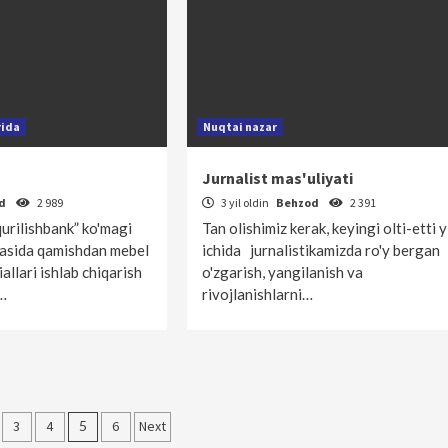
rida
Nuqtai nazar
Jurnalist mas'uliyati
od
2 989
3 yil oldin
Behzod
2 391
urilishbank” ko'magi
Tan olishimiz kerak, keyingi olti-etti y
hasida qamishdan mebel
ichida jurnalistikamizda ro'y bergan
iallari ishlab chiqarish
o'zgarish, yangilanish va
i…
rivojlanishlarni…
r
3
4
5
6
Next