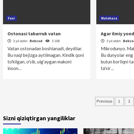
Faxr
Mulohaza
Ostonasi tabarruk vatan
Agar ilmiy yo
3 yil oldin
Behzod
3 108
3 yil oldin
Behz
Vatan ostonadan boshlanadi, deydilar.
Mikrodunyo. Ma
Bu naql bejizga aytilmagan. Kindik qoni
Bu dunyolar eng
to'kilgan, o'sib, ulg'aygan makoni
butun borliqni tas
inson…
ta'sir…
Maqolala
Previous
1
2
bo‘yicha
Sizni qiziqtirgan yangiliklar
harakatla