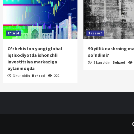
E'tirof
Taassuf
O'zbekiston yangi global
90 yillik nashrning m
iqtisodiyotda ishonchli
so'ndimi?
investitsiya markaziga
3 kun oldin
Behzod
aylanmoqda
3 kun oldin
Behzod
222