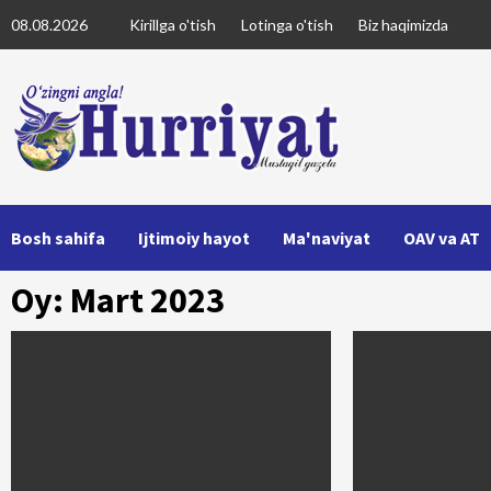
Skip
08.08.2026
Kirillga o'tish
Lotinga o'tish
Biz haqimizda
to
content
Bosh sahifa
Ijtimoiy hayot
Ma'naviyat
OAV va AT
Oy: Mart 2023