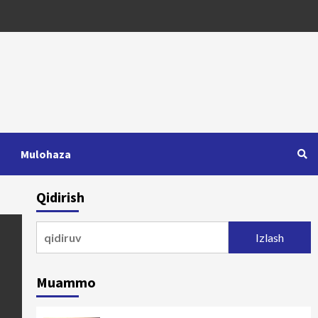
Mulohaza
Qidirish
Qidirshish:
Muammo