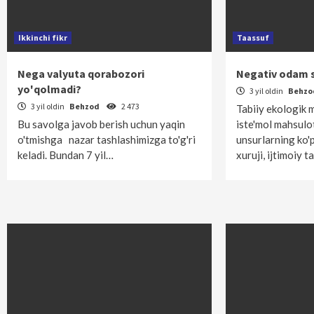
Ikkinchi fikr
Taassuf
Nega valyuta qorabozori
Negativ odam
yo'qolmadi?
3 yil oldin
Behz
3 yil oldin
Behzod
2 473
Tabiiy ekologik m
Bu savolga javob berish uchun yaqin
iste'mol mahsulot
o'tmishga nazar tashlashimizga to'g'ri
unsurlarning ko'
keladi. Bundan 7 yil…
xuruji, ijtimoiy 