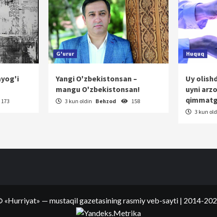
G'urur
Huquq
ayog'i
Yangi O'zbekistonsan –
Uy olish
mangu O'zbekistonsan!
uyni arz
qimmatg
173
3 kun oldin
Behzod
158
3 kun ol
©
«Hurriyat»
— mustaqil gazetasining rasmiy veb-sayti
| 2014-20