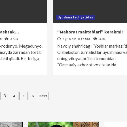
Uyushma faoliyatidan
ndashsak…
“Mahorat maktablari” kerakmi?
od
3 503
3 yil oldin
Behzod
3 461
krodunyo. Megadunyo.
Navoiy shahridagi “Yoshlar markazi”
 mayda zarradan tortib
O'zbekis­ton Jurnalistlar uyushmasi v
hkil qiladi. Bir-biriga
uning viloyat bo'limi tomonidan
“Ommaviy axborot vositalarida…
r
3
4
5
6
Next
nish