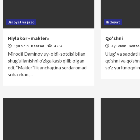
Jinoyat va jazo
Hidoyat
Hiylakor «makler»
Qo'shni
3 yil oldin
Behzod
4 254
3 yil oldin
Behz
Mirodil Daminov uy-oldi-sotdisi bilan
Ulug' va saodatli
shug'ullanishni o'ziga kasb qilib olgan
qo'shni va qo'shn
edi. “Makler”lik anchagina serdaromad
so'z yuritmoqni n
soha ekan,…