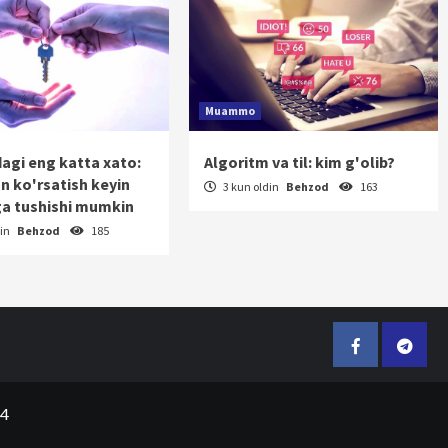
Muammo
dagi eng katta xato:
Algoritm va til: kim g'olib?
on ko'rsatish keyin
3 kun oldin
Behzod
163
a tushishi mumkin
din
Behzod
185
Facebook
Telegr
24