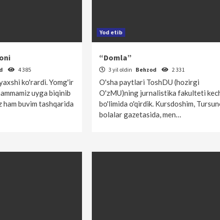
Yod etib
oni
“Domla”
od
4 385
3 yil oldin
Behzod
2 331
yaxshi ko'rardi. Yomg'ir
O'sha paytlari ToshDU (hozirgi
ammamiz uyga biqinib
O'zMU)ning jurnalistika fakulteti kec
z ham buvim tashqarida
bo'limida o'qirdik. Kursdoshim, Tursu
bolalar gazetasida, men…