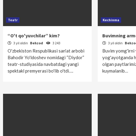
Teatr
Kechinma
“O't qo'yuvchilar” kim?
Buvimning arm
3 yil oldin
Behzod
3 243
3 yil oldin
Behz
O'zbekiston Respublikasi san'at arbobi
Buvim yomg'irni 
Bahodir Yo'ldoshev nomidagi “Diydor”
yog'ayotganda h
teatr-studiyasida navbatdagi yangi
olgan paytlarimi
spektakl premyerasi bo'lib o'tdi….
kuymalanib…