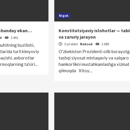
Nigoh
 shunday ekan…
Konstitutsiyaviy islohotlar — tabi
va zaruriy jarayon
od
2 441
3 yil oldin
Behzod
2 085
uhitning buzilishi,
larida turli kimyoviy
O'zbekiston Prezidenti olib borayot
payishi, axborotlar
tashqi siyosat mintaqaviy va xalqaro
tarmoqlarning ta'siri…
hamkorlikni mustahkamlashga xizmat
qilmoqda Xitoy…