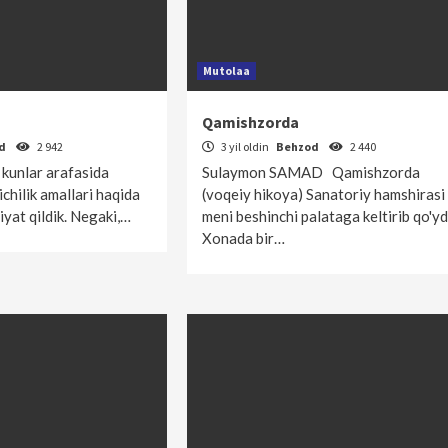
Mutolaa
Qamishzorda
od
2 942
3 yil oldin
Behzod
2 440
 kunlar arafasida
Sulaymon SAMAD Qamishzorda
ichilik amallari haqida
(voqeiy hikoya) Sanatoriy hamshirasi
iyat qildik. Negaki,…
meni beshinchi palataga keltirib qo'yd
Xonada bir…