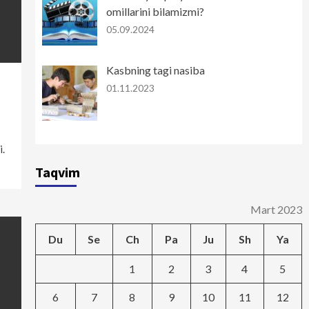
omillarini bilamizmi?
05.09.2024
Kasbning tagi nasiba
01.11.2023
i.
Taqvim
Mart 2023
Du
Se
Ch
Pa
Ju
Sh
Ya
1
2
3
4
5
6
7
8
9
10
11
12