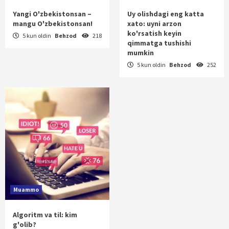
Yangi O'zbekistonsan –
Uy olishdagi eng katta
mangu O'zbekistonsan!
xato: uyni arzon
ko'rsatish keyin
5 kun oldin
Behzod
218
qimmatga tushishi
mumkin
5 kun oldin
Behzod
252
Muammo
Algoritm va til: kim
g'olib?