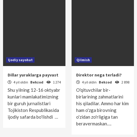
Ijodiy sayohat
Qilmish
Dillar yuraklarga payvast
Direktor nega terladi?
4 yil oldin
Behzod
1 274
4 yil oldin
Behzod
2 898
Shu yilning 12-16 oktyabr
O'qituvchilar bir-
kunlari mamlakatimizning
birlarining zahmatlarini
bir guruh jurnalistlari
his qiladilar. Ammo har kim
Tojikiston Respublikasida
ham o'zga birovning
ijodiy safarda bo'lishdi …
o'zidan zo'rligiga tan
beravermas­kan….