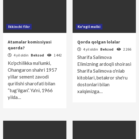
Ikkinchi fikr
Ko'ngil mulki
Atamalar komissiyasi
Qorda qolgan lolalar
qaerda?
4 yil oldin
Behzod
2 266
4 yil oldin
Behzod
1 442
Sharifa Salimova
Ko'pchilikka ma'lumki,
Elimizning ardoqli shoirasi
Ohangaron shahri 1957
Sharifa Salimova o'nlab
yillar sement zavodi
kitoblari, betakror she'ru
qurilishi sharofati bilan
dos­tonlari bilan
“tug'ilgan”. Ya'ni, 1966
xalqimizga…
yilda…