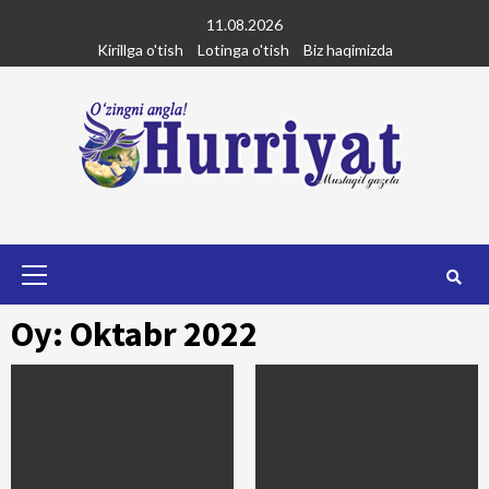
Skip
11.08.2026
to
Kirillga o'tish
Lotinga o'tish
Biz haqimizda
content
Primary
Menu
Oy: Oktabr 2022