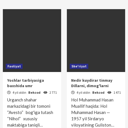
Faoliyat
She'riyat
Yoshlar tarbiyasiga
Nedir kuydirar tinmay
baxshida umr
Dillarni, dimog'larni
4 yil oldin
Behzod
2 771
4 yil oldin
Behzod
1 471
Urganch shahar
Hol Muhammad Hasan
markazidagi bir tomoni
Muallif haqida: Hol
“Avesto” bog'iga tutash
Muhammad Hasan —
“Nihol” xususiy
1957 yil Sirdaryo
maktabiga taniqli…
viloyatining Gulis­ton…