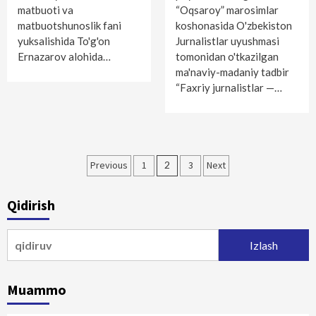
matbuoti va
“Oqsaroy” marosimlar
matbuotshunoslik fani
koshonasida O'zbekis­ton
yuksalishida To'g'on
Jurnalistlar uyushmasi
Ernazarov alohida…
tomonidan o'tkazilgan
ma'naviy-madaniy tadbir
“Faxriy jurnalistlar —…
Maqolalar
Previous
1
2
3
Next
bo‘yicha
Qidirish
harakatlanish
Qidirshish:
Muammo