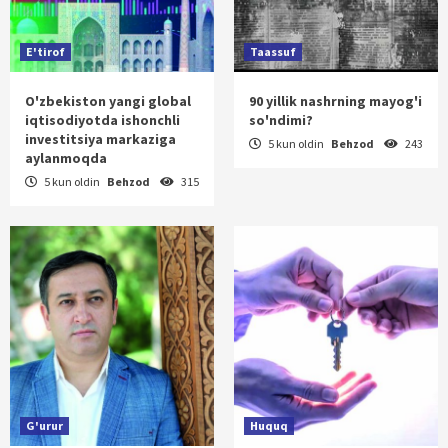
E'tirof
Taassuf
O'zbekiston yangi global
90 yillik nashrning mayog'i
iqtisodiyotda ishonchli
so'ndimi?
investitsiya markaziga
5 kun oldin
Behzod
243
aylanmoqda
5 kun oldin
Behzod
315
G'urur
Huquq