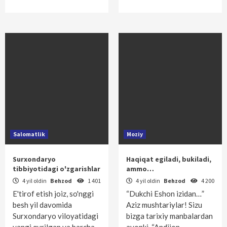
Salomatlik
Moziy
Surxondaryo
Haqiqat egiladi, bukiladi,
tibbiyotidagi o'zgarishlar
ammo…
4 yil oldin
Behzod
1 401
4 yil oldin
Behzod
4 200
E'tirof etish joiz, so'nggi
“Dukchi Eshon izidan…”
besh yil davomida
Aziz mushtariylar! Sizu
Surxondaryo viloyatidagi
bizga tarixiy manbalardan