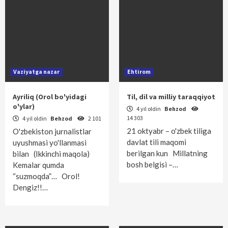
Vaziyatga nazar
Ehtirom
Ayriliq (Orol bo'yidagi
Til, dil va milliy taraqqiyot
o'ylar)
4 yil oldin
Behzod
14 303
4 yil oldin
Behzod
2 101
21 oktyabr – o'zbek tiliga
O'zbekiston jurnalistlar
davlat tili maqomi
uyushmasi yo'llanmasi
berilgan kun Millatning
bilan (Ikkinchi maqola)
bosh belgisi –…
Kemalar qumda
“suzmoqda”… Orol!
Dengiz!!…