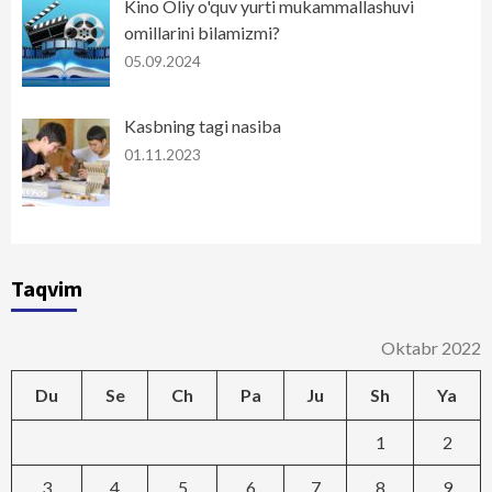
Kino Oliy o'quv yurti mukammallashuvi
omillarini bilamizmi?
05.09.2024
Kasbning tagi nasiba
01.11.2023
Taqvim
Oktabr 2022
Du
Se
Ch
Pa
Ju
Sh
Ya
1
2
3
4
5
6
7
8
9