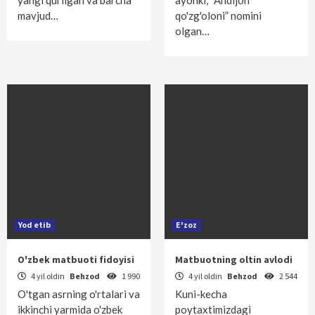
yangi qurilgan va barcha
ayonki, “Andijon
mavjud…
qo'zg'oloni” nomini
olgan…
Yod etib
E'zoz
O'zbek matbuoti fidoyisi
Matbuotning oltin avlodi
4 yil oldin
Behzod
1 990
4 yil oldin
Behzod
2 544
O'tgan asrning o'rtalari va
Kuni-kecha
ikkinchi yarmida o'zbek
poytaxtimizdagi